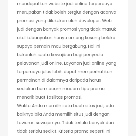
mendapatkan website judi online terpercaya
merupakan tidak boleh tergiur dengan adanya
promosi yang dilakukan oleh developer. Web
judi dengan banyak promosi yang tidak masuk
akal kebanyakan hanya omong kosong belaka
supaya pemain mau bergabung. Hal ini
bukanlah suatu kewajiban bagi penyedia
pelayanan judi online. Layanan judi online yang
terpercaya jelas lebih dapat memperhatikan
permainan di dalamnya daripada harus
sediakan bermacam macam tipe promo
menarik buat fasilitas promosi.
Waktu Anda memilih satu buah situs judi, ada
baiknya bila Anda memilih situs judi dengan
tawaran sewajarnya. Tidak terlalu banyak dan
tidak terlalu sedikit. Kriteria promo seperti ini