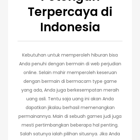
Terpercaya di
Indonesia
Kebutuhan untuk memperoleh hiburan bisa
Anda penuhi dengan bermain di web perjudian
online. Selain mahir memperoleh keseruan
dengan bermain di bermacam type game
yang ada, Anda juga berkesempatan meraih
uang asli. Tentu saja uang ini akan Anda
dapatkan jikalau berhasil memenangkan
permainannya. Main di sebuah games judi juga
mesti pertimbangkan beberapa hal penting.
Salah satunya ialah pilihan situsnya. Jika Anda