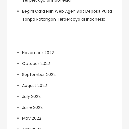
Terpercaya di Indonesia
Begini Cara Pilih Web Agen Slot Deposit Pulsa
Tanpa Potongan Terpercaya di Indonesia
Archives
November 2022
October 2022
September 2022
August 2022
July 2022
June 2022
May 2022