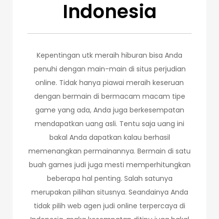
Indonesia
Kepentingan utk meraih hiburan bisa Anda
penuhi dengan main-main di situs perjudian
online. Tidak hanya piawai meraih keseruan
dengan bermain di bermacam macam tipe
game yang ada, Anda juga berkesempatan
mendapatkan uang asli. Tentu saja uang ini
bakal Anda dapatkan kalau berhasil
memenangkan permainannya. Bermain di satu
buah games judi juga mesti memperhitungkan
beberapa hal penting. Salah satunya
merupakan pilihan situsnya. Seandainya Anda
tidak pilih web agen judi online terpercaya di