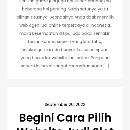
sebuah game judi juga harus pertimbangkan
beberapa hal penting. Salah satunya yaitu
pilihan situsnya. Seandainya Anda tidak memilih
web agen judi online terpercaya di Indonesia,
maka kesempatan ditipu juga bakal semakin
besar. Karena seperti yang kita tahu,
belakangan ini ada banyak kasus penipuan
yang berkedok website judi online. Penipuan
seperti ini bakal sangat merugikan Anda […]
September 20, 2022
Begini Cara Pilih