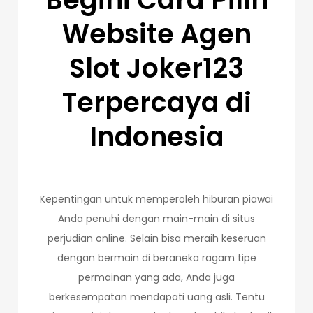
Website Agen
Slot Joker123
Terpercaya di
Indonesia
Kepentingan untuk memperoleh hiburan piawai
Anda penuhi dengan main-main di situs
perjudian online. Selain bisa meraih keseruan
dengan bermain di beraneka ragam tipe
permainan yang ada, Anda juga
berkesempatan mendapati uang asli. Tentu