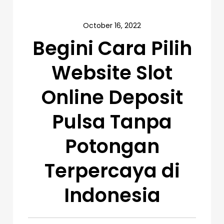
October 16, 2022
Begini Cara Pilih
Website Slot
Online Deposit
Pulsa Tanpa
Potongan
Terpercaya di
Indonesia