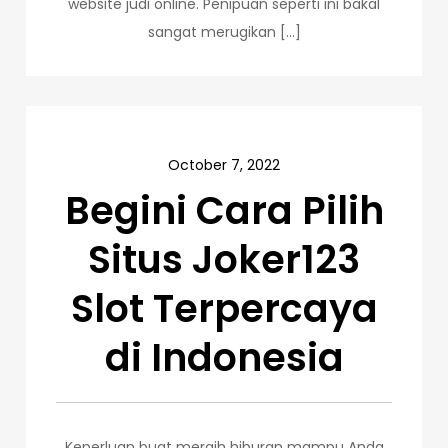
website judi online. Penipuan seperti ini bakal
sangat merugikan […]
October 7, 2022
Begini Cara Pilih
Situs Joker123
Slot Terpercaya
di Indonesia
Keperluan buat meraih hiburan mampu Anda