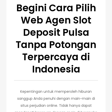
Begini Cara Pilih
Web Agen Slot
Deposit Pulsa
Tanpa Potongan
Terpercaya di
Indonesia
Kepentingan untuk memperoleh hiburan
sanggup Anda penuhi dengan main-main di
situs perjudian online. Tidak hanya dapat