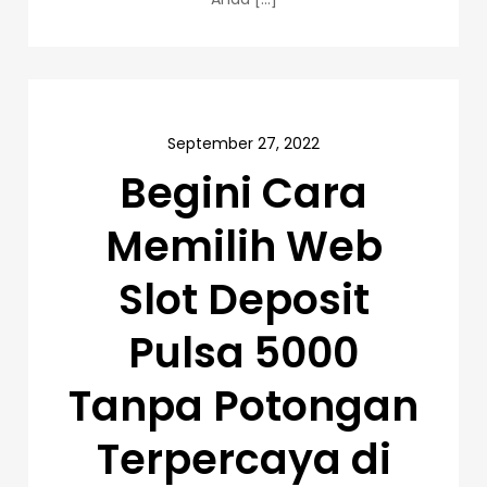
September 27, 2022
Begini Cara
Memilih Web
Slot Deposit
Pulsa 5000
Tanpa Potongan
Terpercaya di