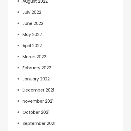
August 2022
July 2022
June 2022
May 2022
April 2022
March 2022
February 2022
January 2022
December 2021
November 2021
October 2021
September 2021