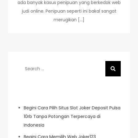
ada banyak kasus penipuan yang berkedok web
judi online. Penipuan seperti ini bakal sangat
merugikan […]
Search
for:
Recent Posts
Begini Cara Pilih Situs Slot Joker Deposit Pulsa
10rb Tanpa Potongan Terpercaya di
Indonesia
Begini Cara Memilih Web Joker123