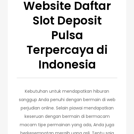
Website Daftar
Slot Deposit
Pulsa
Terpercaya di
Indonesia
Kebutuhan untuk mendapatkan hiburan
sanggup Anda penuhi dengan bermain di web
perjudian online. Selain piawai mendapatkan
keseruan dengan bermain di bermacam
macam tipe permainan yang ada, Anda juga
berkesempatan meraih uang asli. Tentu saja