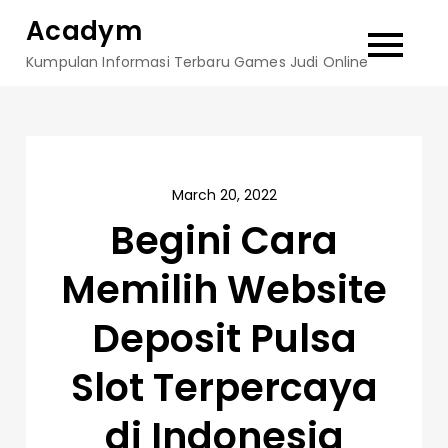
Skip
Acadym
to
Kumpulan Informasi Terbaru Games Judi Online
content
March 20, 2022
Begini Cara
Memilih Website
Deposit Pulsa
Slot Terpercaya
di Indonesia