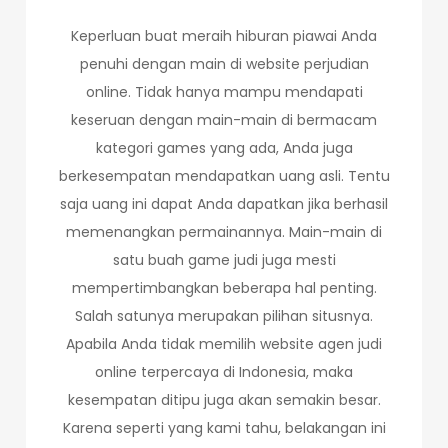
Keperluan buat meraih hiburan piawai Anda
penuhi dengan main di website perjudian
online. Tidak hanya mampu mendapati
keseruan dengan main-main di bermacam
kategori games yang ada, Anda juga
berkesempatan mendapatkan uang asli. Tentu
saja uang ini dapat Anda dapatkan jika berhasil
memenangkan permainannya. Main-main di
satu buah game judi juga mesti
mempertimbangkan beberapa hal penting.
Salah satunya merupakan pilihan situsnya.
Apabila Anda tidak memilih website agen judi
online terpercaya di Indonesia, maka
kesempatan ditipu juga akan semakin besar.
Karena seperti yang kami tahu, belakangan ini