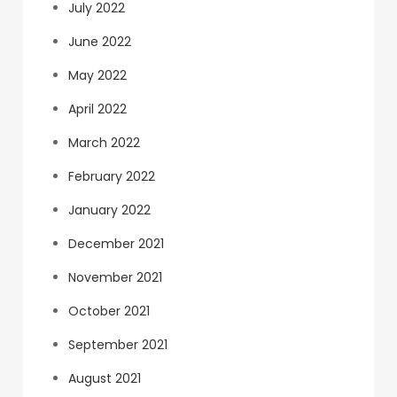
July 2022
June 2022
May 2022
April 2022
March 2022
February 2022
January 2022
December 2021
November 2021
October 2021
September 2021
August 2021