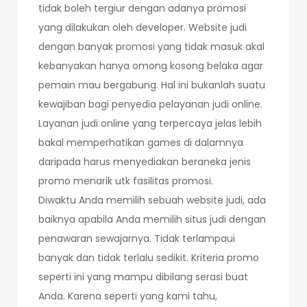
tidak boleh tergiur dengan adanya promosi
yang dilakukan oleh developer. Website judi
dengan banyak promosi yang tidak masuk akal
kebanyakan hanya omong kosong belaka agar
pemain mau bergabung. Hal ini bukanlah suatu
kewajiban bagi penyedia pelayanan judi online.
Layanan judi online yang terpercaya jelas lebih
bakal memperhatikan games di dalamnya
daripada harus menyediakan beraneka jenis
promo menarik utk fasilitas promosi.
Diwaktu Anda memilih sebuah website judi, ada
baiknya apabila Anda memilih situs judi dengan
penawaran sewajarnya. Tidak terlampaui
banyak dan tidak terlalu sedikit. Kriteria promo
seperti ini yang mampu dibilang serasi buat
Anda. Karena seperti yang kami tahu,