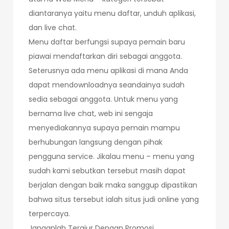
diantaranya yaitu menu daftar, unduh aplikasi,
dan live chat.
Menu daftar berfungsi supaya pemain baru
piawai mendaftarkan diri sebagai anggota.
Seterusnya ada menu aplikasi di mana Anda
dapat mendownloadnya seandainya sudah
sedia sebagai anggota. Untuk menu yang
bernama live chat, web ini sengaja
menyediakannya supaya pemain mampu
berhubungan langsung dengan pihak
pengguna service. Jikalau menu – menu yang
sudah kami sebutkan tersebut masih dapat
berjalan dengan baik maka sanggup dipastikan
bahwa situs tersebut ialah situs judi online yang
terpercaya.
Janganlah Tergiur Dengan Promosi