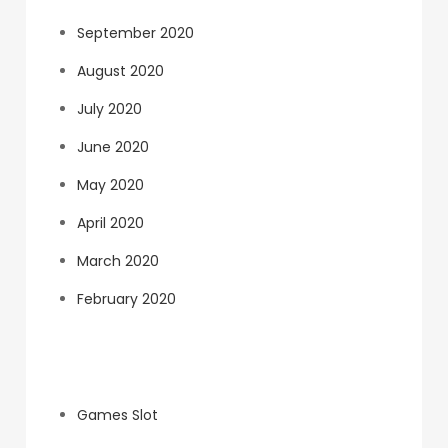
September 2020
August 2020
July 2020
June 2020
May 2020
April 2020
March 2020
February 2020
Categories
Games Slot