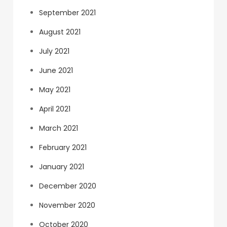
September 2021
August 2021
July 2021
June 2021
May 2021
April 2021
March 2021
February 2021
January 2021
December 2020
November 2020
October 2020