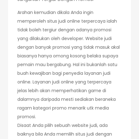
Arahan kemudian dikala Anda ingin
memperoleh situs judi online terpercaya ialah
tidak boleh tergiur dengan adanya promosi
yang dilakukan oleh developer. Website judi
dengan banyak promosi yang tidak masuk akal
biasanya hanya omong kosong belaka supaya
pemain mau bergabung. Hal ini bukanlah satu
buah kewajiban bagi penyedia layanan judi
online. Layanan judi online yang terpercaya
jelas lebih akan memperhatikan game di
dalamnya daripada mesti sediakan beraneka
ragam kategori promo menarik utk media
promosi.
Disaat Anda pilih sebuah website judi, ada
baiknya bila Anda memilih situs judi dengan