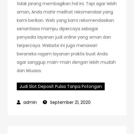
tidak jarang membagikan hal ini. Tapi agar lebih
aman, Anda mahir melihat rekomendasi yang
kami berikan. Web yang kami rekomendasikan
senantiasa mampu dipercaya sebagai
penyedia layanan judi online yang aman dan
terpercaya. Website ini juga menawari
beraneka ragam layanan praktis buat Anda
agar sanggup main-main dengan lebih mudah
dan leluasa.
Judi Slot Deposit Pulsa Tanpa Potongan
September 21, 2020