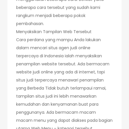
beberapa cara tersebut yang sudah kami
rangkum menjadi beberapa pokok
pembahasan.
Menyaksikan Tampilan Web Tersebut
Cara perdana yang mampu Anda lakukan
dalam mencari situs agen judi online
terpercaya di Indonesia ialah menyaksikan
penampilan website tersebut. Ada bermacam
website judi online yang ada di internet, tapi
situs judi terpercaya menawari penampilan
yang Berbeda Tidak butuh terlampaui ramai,
tampilan situs judi ini lebih menawarkan
kemudahan dan kenyamanan buat para
penggunanya. Ada bermacam macam
macam menu yang dapat diakses pada bagian
utama Web Menu – kategori tersebut