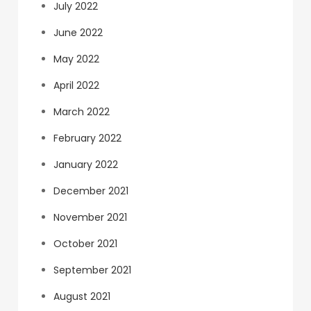
July 2022
June 2022
May 2022
April 2022
March 2022
February 2022
January 2022
December 2021
November 2021
October 2021
September 2021
August 2021