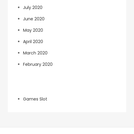
July 2020
June 2020
May 2020
April 2020
March 2020
February 2020
Categories
Games Slot