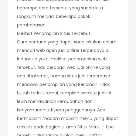
beberapa cara tersebut yang sudah kita
rangkum menjadi beberapa pokok
pembahasan.
Melihat Penampilan Situs Tersebut
Cara perdana yang dapat Anda lakukan dalam
mencari web agen judi online terpercaya di
Indonesia yakni melihat penampakan web
tersebut. Ada berbagai web judi online yang
ada di internet, namun situs judi terpercaya
menawari penampilan yang Berlainan Tidak
butuh terlalu ramai, tampilan website judi ini
lebih menawarkan kemudahan dan
kenyamanan utk para penggunanya. Ada
bermacam macam macam menu yang dapat
diakses pada bagian utama Situs Menu – tipe
tersebut diantaranya ialah menu daftar,