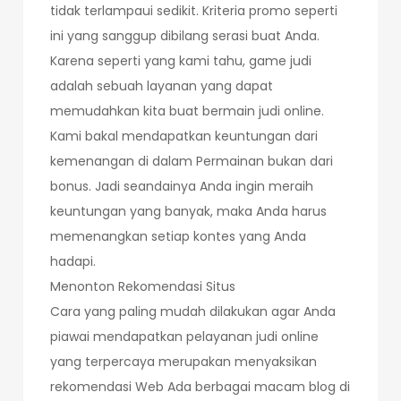
tidak terlampaui sedikit. Kriteria promo seperti
ini yang sanggup dibilang serasi buat Anda.
Karena seperti yang kami tahu, game judi
adalah sebuah layanan yang dapat
memudahkan kita buat bermain judi online.
Kami bakal mendapatkan keuntungan dari
kemenangan di dalam Permainan bukan dari
bonus. Jadi seandainya Anda ingin meraih
keuntungan yang banyak, maka Anda harus
memenangkan setiap kontes yang Anda
hadapi.
Menonton Rekomendasi Situs
Cara yang paling mudah dilakukan agar Anda
piawai mendapatkan pelayanan judi online
yang terpercaya merupakan menyaksikan
rekomendasi Web Ada berbagai macam blog di