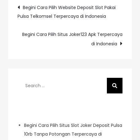
Post
Begini Cara Pilih Website Deposit Slot Pakai
Pulsa Telkomsel Terpercaya di Indonesia
navigation
Begini Cara Pilih Situs Joker123 Apk Terpercaya
di Indonesia
Search
for:
Recent Posts
Begini Cara Pilih Situs Slot Joker Deposit Pulsa
10rb Tanpa Potongan Terpercaya di