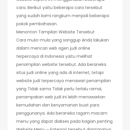
cara. Berikut yaitu beberapa cara tersebut
yang sudah kami rangkum menjadi beberapa
pokok pembahasan.
Menonton Tampilan Website Tersebut
Cara mula-mula yang sanggup Anda lakukan
dalam mencari web agen judi online
terpercaya di Indonesia yaitu melihat
penampilan website tersebut. Ada beraneka
situs judi online yang ada di internet, tetapi
website judi terpercaya menawari penampilan
yang Tidak sama Tidak perlu terlalu ramai,
penampakan web judi ini lebih menawarkan
kemudahan dan kenyamanan buat para
penggunanya. Ada beraneka ragam macam
menu yang dapat diakses pada bagian penting
Website Menu – kategori tersebut diantaranya