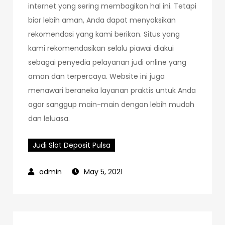
internet yang sering membagikan hal ini. Tetapi
biar lebih aman, Anda dapat menyaksikan
rekomendasi yang kami berikan. Situs yang
kami rekomendasikan selalu piawai diakui
sebagai penyedia pelayanan judi online yang
aman dan terpercaya. Website ini juga
menawari beraneka layanan praktis untuk Anda
agar sanggup main-main dengan lebih mudah
dan leluasa.
Judi Slot Deposit Pulsa
May 5, 2021