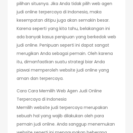
pilihan situsnya. Jika Anda tidak pilih web agen
judi online terpercaya di Indonesia, maka
kesempatan ditipu juga akan semakin besar.
Karena seperti yang kita tahu, belakangan ini
ada banyak kasus penipuan yang berkedok web
judi online. Penipuan seperti ini dapat sangat
merugikan Anda sebagai pemain. Oleh karena
itu, dimanfaatkan suatu strategi biar Anda
piawai memperoleh website judi online yang
aman dan terpercaya.
Cara Cara Memilih Web Agen Judi Online
Terpercaya di Indonesia
Memilih website judi terpercaya merupakan
sebuah hal yang wajib dilakukan oleh para
pemain judi online. Anda sanggup menemukan
website seperti ini menggunakan beberapa