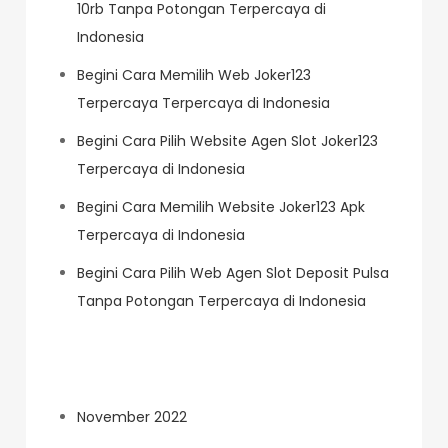
10rb Tanpa Potongan Terpercaya di
Indonesia
Begini Cara Memilih Web Joker123
Terpercaya Terpercaya di Indonesia
Begini Cara Pilih Website Agen Slot Joker123
Terpercaya di Indonesia
Begini Cara Memilih Website Joker123 Apk
Terpercaya di Indonesia
Begini Cara Pilih Web Agen Slot Deposit Pulsa
Tanpa Potongan Terpercaya di Indonesia
Archives
November 2022