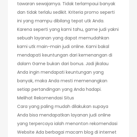
tawaran sewajarnya. Tidak terlampaui banyak
dan tidak terlalu sedikit. Kriteria promo seperti
ini yang mampu dibilang tepat utk Anda.
Karena seperti yang kami tahu, game judi yakni
sebuah layanan yang dapat memudahkan
kami utk main-main judi online. Kami bakal
mendapati keuntungan dari kemenangan di
dalam Game bukan dari bonus. Jadi jikalau
Anda ingin mendapati keuntungan yang
banyak, maka Anda mesti memenangkan
setiap pertandingan yang Anda hadapi.
Melihat Rekomendasi Situs
Cara yang paling mudah dilakukan supaya
Anda bisa mendapatkan layanan judi online
yang terpercaya ialah menonton rekomendasi
Website Ada berbagai macam blog di internet