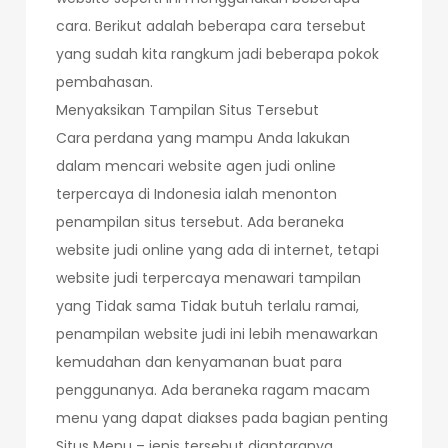
cara. Berikut adalah beberapa cara tersebut
yang sudah kita rangkum jadi beberapa pokok
pembahasan.
Menyaksikan Tampilan Situs Tersebut
Cara perdana yang mampu Anda lakukan
dalam mencari website agen judi online
terpercaya di Indonesia ialah menonton
penampilan situs tersebut. Ada beraneka
website judi online yang ada di internet, tetapi
website judi terpercaya menawari tampilan
yang Tidak sama Tidak butuh terlalu ramai,
penampilan website judi ini lebih menawarkan
kemudahan dan kenyamanan buat para
penggunanya. Ada beraneka ragam macam
menu yang dapat diakses pada bagian penting
Situs Menu – jenis tersebut diantaranya