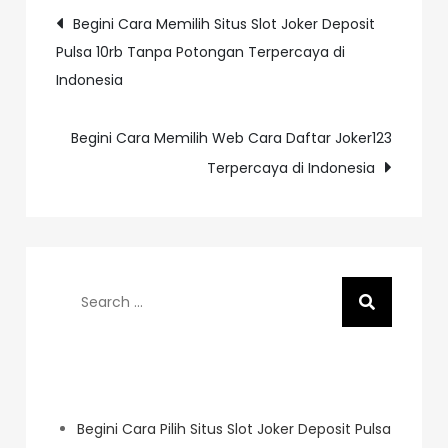
Post
Begini Cara Memilih Situs Slot Joker Deposit
Pulsa 10rb Tanpa Potongan Terpercaya di
navigation
Indonesia
Begini Cara Memilih Web Cara Daftar Joker123
Terpercaya di Indonesia
Search
for:
Recent Posts
Begini Cara Pilih Situs Slot Joker Deposit Pulsa