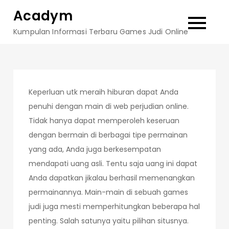
Skip
Acadym
to
Kumpulan Informasi Terbaru Games Judi Online
content
Keperluan utk meraih hiburan dapat Anda
penuhi dengan main di web perjudian online.
Tidak hanya dapat memperoleh keseruan
dengan bermain di berbagai tipe permainan
yang ada, Anda juga berkesempatan
mendapati uang asli. Tentu saja uang ini dapat
Anda dapatkan jikalau berhasil memenangkan
permainannya. Main-main di sebuah games
judi juga mesti memperhitungkan beberapa hal
penting. Salah satunya yaitu pilihan situsnya.