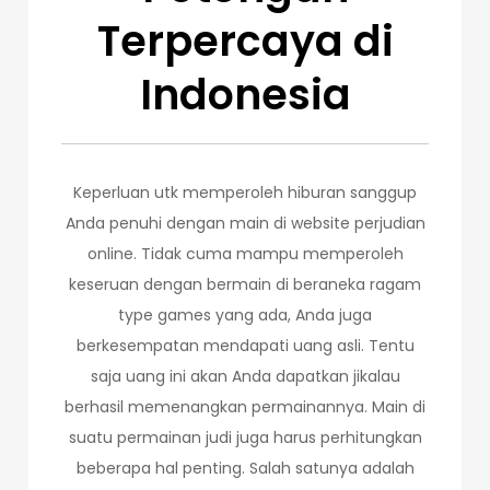
Terpercaya di
Indonesia
Keperluan utk memperoleh hiburan sanggup
Anda penuhi dengan main di website perjudian
online. Tidak cuma mampu memperoleh
keseruan dengan bermain di beraneka ragam
type games yang ada, Anda juga
berkesempatan mendapati uang asli. Tentu
saja uang ini akan Anda dapatkan jikalau
berhasil memenangkan permainannya. Main di
suatu permainan judi juga harus perhitungkan
beberapa hal penting. Salah satunya adalah