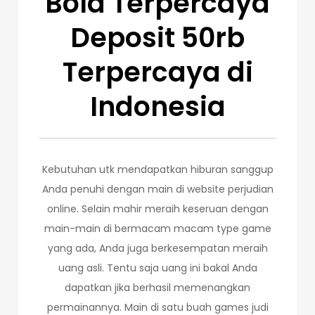
Bola Terpercaya
Deposit 50rb
Terpercaya di
Indonesia
Kebutuhan utk mendapatkan hiburan sanggup
Anda penuhi dengan main di website perjudian
online. Selain mahir meraih keseruan dengan
main-main di bermacam macam type game
yang ada, Anda juga berkesempatan meraih
uang asli. Tentu saja uang ini bakal Anda
dapatkan jika berhasil memenangkan
permainannya. Main di satu buah games judi