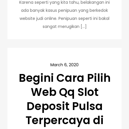
Karena seperti yang kita tahu, belakangan ini
ada banyak kasus penipuan yang berkedok
website judi online. Penipuan seperti ini bakal
sangat merugikan […]
March 6, 2020
Begini Cara Pilih
Web Qq Slot
Deposit Pulsa
Terpercaya di