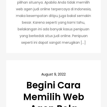
pilihan situsnya. Apabila Anda tidak memilih
web agen judi online terpercaya di Indonesia,
maka kesempatan ditipu juga bakal semakin
besar. Karena seperti yang kami tahu,
belakangan ini ada banyak kasus penipuan
yang berkedok situs judi online. Penipuan
seperti ini dapat sangat merugikan […]
August 9, 2022
Begini Cara
Memilih Web