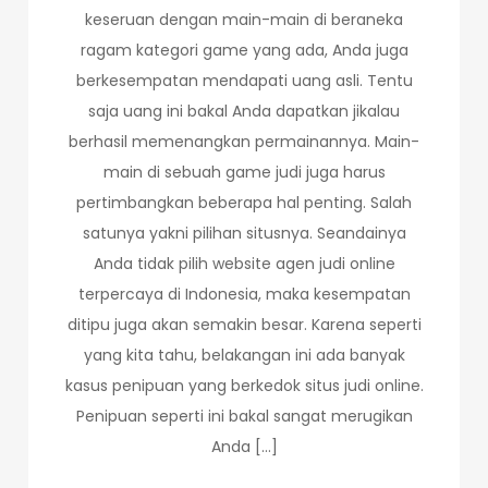
keseruan dengan main-main di beraneka
ragam kategori game yang ada, Anda juga
berkesempatan mendapati uang asli. Tentu
saja uang ini bakal Anda dapatkan jikalau
berhasil memenangkan permainannya. Main-
main di sebuah game judi juga harus
pertimbangkan beberapa hal penting. Salah
satunya yakni pilihan situsnya. Seandainya
Anda tidak pilih website agen judi online
terpercaya di Indonesia, maka kesempatan
ditipu juga akan semakin besar. Karena seperti
yang kita tahu, belakangan ini ada banyak
kasus penipuan yang berkedok situs judi online.
Penipuan seperti ini bakal sangat merugikan
Anda […]