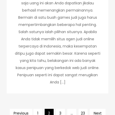
saja uang ini akan Anda dapatkan jikalau
berhasil memenangkan permainannya.
Bermain di satu buah games judi juga harus
mempertimbangkan beberapa hal penting.
Salah satunya ialah pilihan situsnya. Apabila
Anda tidak memilih situs agen judi online
terpercaya di Indonesia, maka kesempatan
ditipu juga dapat semakin besar. Karena seperti
yang kita tahu, belakangan ini ada banyak
kasus penipuan yang berkedok web judi online.
Penipuan seperti ini dapat sangat merugikan
Anda […]
Previous
1
2
3
…
23
Next