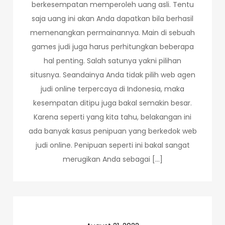
berkesempatan memperoleh uang asli. Tentu
saja uang ini akan Anda dapatkan bila berhasil
memenangkan permainannya. Main di sebuah
games judi juga harus perhitungkan beberapa
hal penting. Salah satunya yakni pilihan
situsnya. Seandainya Anda tidak pilih web agen
judi online terpercaya di Indonesia, maka
kesempatan ditipu juga bakal semakin besar.
Karena seperti yang kita tahu, belakangan ini
ada banyak kasus penipuan yang berkedok web
judi online. Penipuan seperti ini bakal sangat
merugikan Anda sebagai […]