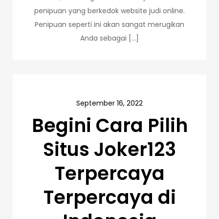
penipuan yang berkedok website judi online.
Penipuan seperti ini akan sangat merugikan
Anda sebagai […]
September 16, 2022
Begini Cara Pilih
Situs Joker123
Terpercaya
Terpercaya di