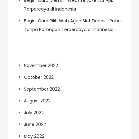
Begini Cara Memilih Website Joker123 Apk
Terpercaya di Indonesia
Begini Cara Pilih Web Agen Slot Deposit Pulsa
Tanpa Potongan Terpercaya di Indonesia
Archives
November 2022
October 2022
September 2022
August 2022
July 2022
June 2022
May 2022