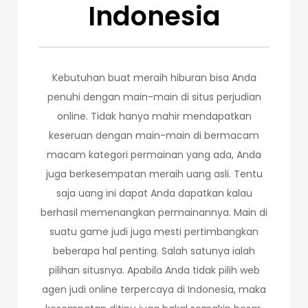
Indonesia
Kebutuhan buat meraih hiburan bisa Anda
penuhi dengan main-main di situs perjudian
online. Tidak hanya mahir mendapatkan
keseruan dengan main-main di bermacam
macam kategori permainan yang ada, Anda
juga berkesempatan meraih uang asli. Tentu
saja uang ini dapat Anda dapatkan kalau
berhasil memenangkan permainannya. Main di
suatu game judi juga mesti pertimbangkan
beberapa hal penting. Salah satunya ialah
pilihan situsnya. Apabila Anda tidak pilih web
agen judi online terpercaya di Indonesia, maka