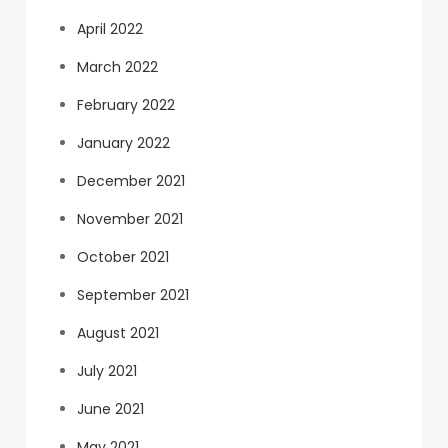
April 2022
March 2022
February 2022
January 2022
December 2021
November 2021
October 2021
September 2021
August 2021
July 2021
June 2021
May 2021