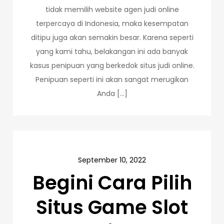
tidak memilih website agen judi online
terpercaya di Indonesia, maka kesempatan
ditipu juga akan semakin besar. Karena seperti
yang kami tahu, belakangan ini ada banyak
kasus penipuan yang berkedok situs judi online.
Penipuan seperti ini akan sangat merugikan
Anda […]
September 10, 2022
Begini Cara Pilih
Situs Game Slot